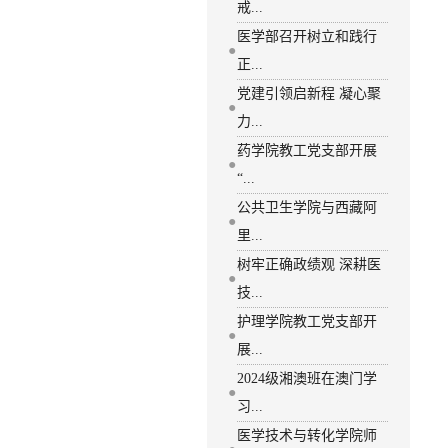
戒...
医学部召开树立和践行
●
正...
党建引领启新程 凝心聚
●
力...
药学院教工党支部开展
●
“...
公共卫生学院与西藏阿
●
里...
树牢正确政绩观 深耕医
●
技...
护理学院教工党支部开
●
展...
2024级湘澳班在澳门学
●
习...
医学技术与转化学院师