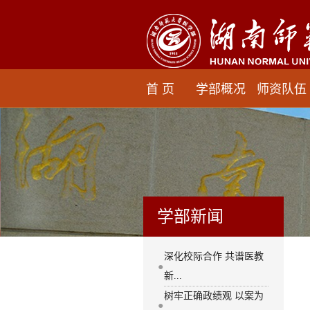
首 页
学部概况
师资队伍
学部新闻
深化校际合作 共谱医教
●
新...
树牢正确政绩观 以案为
●