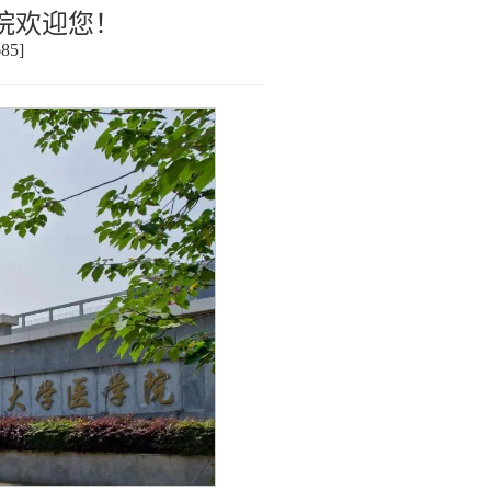
学院欢迎您！
685
]