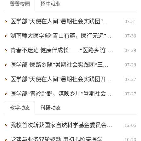
菁菁校园
招生就业
医学部“天使在人间”暑期社会实践团“筑梦扶塘”夏令营圆满结营
07-31
湖南师大医学部“青山有麓，医行无远”暑期社会实践团三下乡活动圆满收队返程
07-30
青春不迷茫 健康伴成长——“医路乡随”开展性健康教育课堂
07-29
医学部“医路乡随”暑期社会实践团“三下乡”活动圆满收队
07-29
医学部“天使在人间”暑期社会实践团开展“三防”教育课堂与健康体检活动
07-27
医学部“青衿赴野，媒映乡川”暑期社会实践团圆满收队
07-27
教学动态
科研动态
我校首次斩获国家自然科学基金委员会与盖茨基金会全球健康合作研究项目 医学国际科研合作实现新突破
12-05
党建与业务双轮驱动 用初心照亮医学之路 ——记湖南师范大学医学部“卓越贡献奖”陈适老师
10-20