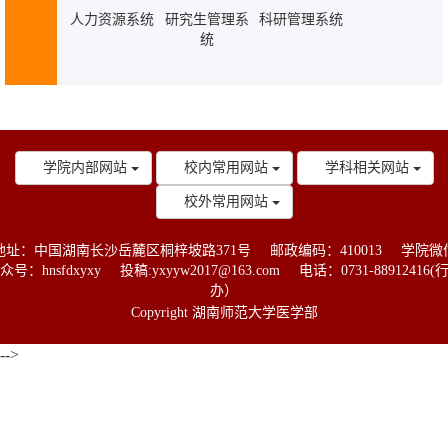
人力资源系统
研究生管理系
科研管理系统
统
学院内部网站
校内常用网站
学科相关网站
校外常用网站
地址：中国湖南长沙岳麓区桐梓坡路371号
邮政编码：410013
学院微
众号：hnsfdxyxy
投稿:yxyyw2017@163.com
电话：0731-88912416(
办）
Copyright 湖南师范大学医学部
-->