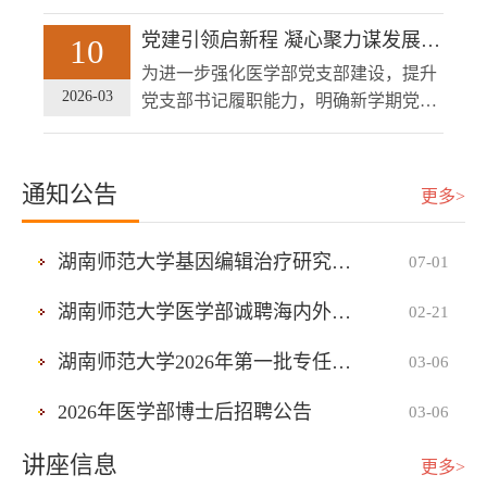
工委书记、主任祝益民，副书记鄢朝
局、办学基础设施及科研平台...
相关处室负责人出席座谈。座谈会上，
晖，全体处级以上干部领导，各党总支
党建引领启新程 凝心聚力谋发展 ———医学部党务干部培训暨新学期党建工作布置会顺利召开
10
张艳萍对湖南师范大学医学部一行的到
委员、各党支部书记参加会议。会上，
为进一步强化医学部党支部建设，提升
来表示欢迎，并详细介绍了上海交通大
医学部党工委副书记鄢朝晖传达了医学
2026-03
党支部书记履职能力，明确新学期党建
学医学院的发展历程、学科特色、教育
部《关于开展树立和践行正确政绩观学
工作重点任务，2026年3月10日上午，
管理模式与办学成果，为湖...
习教育的工作方案》以及学校部署启动
医学部党务干部培训暨新学期党建工作
会议的重要精神，并对学习教育的具体
布置会在仁医楼207顺利召开。医学部
通知公告
更多>
要求展开解读。她要求各党支部以高度
党工委副书记鄢朝晖，医学部各党总支
的责任感和使命感，扎实推进学习教
委员、各党支部书记参加了此次会议。
育，在查摆问题的过程中，要注...
湖南师范大学基因编辑治疗研究组师资博士后招聘
07-01
医学部党工委办公室主任杨洁芳主持会
议。党建交流：汲取经验促融合会议伊
湖南师范大学医学部诚聘海内外优秀人才
02-21
始，特别邀请湖南农业大学商学院会计
学系书记李继志作“党建融业务 一通两
湖南师范大学2026年第一批专任教师公开招聘公告
03-06
联系”主题分享。李书记结...
2026年医学部博士后招聘公告
03-06
讲座信息
更多>