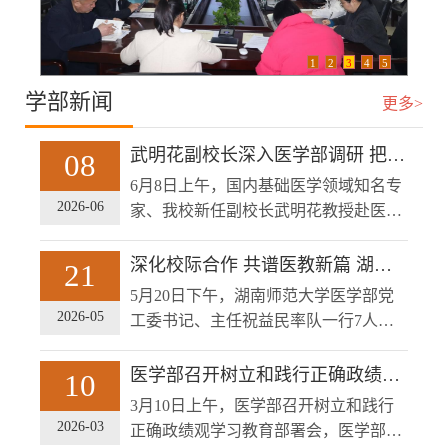
1
2
3
4
5
学部新闻
更多>
武明花副校长深入医学部调研 把脉领航高质量发展新征程
08
6月8日上午，国内基础医学领域知名专
2026-06
家、我校新任副校长武明花教授赴医学
部实地调研，全面了解学部办学现状，
精准指导未来发展方向。调研活动分实
深化校际合作 共谱医教新篇 湖南师范大学医学部赴上海交通大学医学院交流
21
地考察与专题座谈两个阶段进行。医学
5月20日下午，湖南师范大学医学部党
部党工委书记、主任祝益民及全体领导
2026-05
工委书记、主任祝益民率队一行7人，
班子成员、各学院及图书馆等职能部门
赴上海交通大学医学院浦东校区交流访
负责人全程参加。武明花先后深入综合
问。双方围绕人才引育、科研创新、教
医学部召开树立和践行正确政绩观学习教育部署会
10
楼图书馆、教学实验室、现代化中药科
学改革等议题深入座谈，就深化校际合
3月10日上午，医学部召开树立和践行
教馆、学生工作办公室及仁医楼A区科
作达成广泛共识。上海交通大学医学院
2026-03
正确政绩观学习教育部署会，医学部党
研平台等场所，实地察看校区整体布
党委书记张艳萍、党委副书记吴正一及