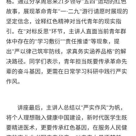
格。通过分享周恩来21岁领导"五四"运动的红色
故事，展现革命青年"一·二九"游行请愿时展现的
坚定信念，诠释红色精神对当代青年的现实指
引。在"对标反思"环节，主讲人直面当前青年群
体中存在的"学习敷衍""责任推诿"等现象，提
出"严以律己筑牢防线，求真务实涵养品格"的解
决路径。同学们表示，青年担当既要传承革命先
辈的奋斗基因，更需在日常学习科研中践行严实
作风。
讲座最后，主讲人总结以"严实作风"为帆，
将个人理想融入健康中国建设，新时代医学生既
要精进医术，更要传承红色基因，在服务人民健