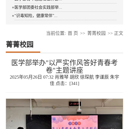
●
医学部团委社会实践部举...
●
“识毒知险，健康常伴”...
当前位置:
首 页
>>
菁菁校园
>> 正文
菁菁校园
医学部举办"以严实作风答好青春考
卷"主题讲座
2025年05月26日 07:32 肖雅琴 胡欣 徐琛航 李谨辰 朱宇
佳 点击：[
341
]