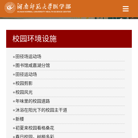
校园环境设施
田径场运动场
●
●
图书馆咸嘉湖分馆
●
田径运动场
●
校园剪影
●
校园风光
●
年味里的校园道路
●
沐浴在阳光下的校园主干道
●
新楼
●
初夏来校园看格桑花
●
春日校园，树梢多彩