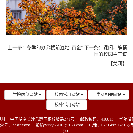
上一条：
冬季的办公楼前遍地“黄金”
下一条：
课间，静悄
悄的校园主干道
【
关闭
】
学院内部网站
校内常用网站
学科相关网站
校外常用网站
地址：中国湖南长沙岳麓区桐梓坡路371号
邮政编码：410013
学院微
众号：hnsfdxyxy
投稿:yxyyw2017@163.com
电话：0731-88912416(
办）