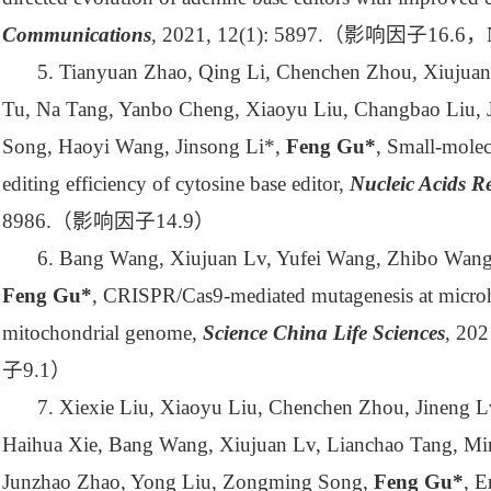
Communications
, 2021, 12(1): 5897.
（影响因子
16.6
，
5. Tianyuan Zhao, Qing Li, Chenchen Zhou, Xiujuan
Tu, Na Tang, Yanbo Cheng, Xiaoyu Liu, Changbao Liu,
Song, Haoyi Wang, Jinsong Li*,
Feng Gu*
, Small-mole
editing efficiency of cytosine base editor,
Nucleic Acids R
8986.
（影响因子
14.9
）
6. Bang Wang, Xiujuan Lv, Yufei Wang, Zhibo Wang,
Feng Gu*
, CRISPR/Cas9-mediated mutagenesis at micr
mitochondrial genome,
Science China Life Sciences
, 202
子
9.1
）
7. Xiexie Liu, Xiaoyu Liu, Chenchen Zhou, Jineng L
Haihua Xie, Bang Wang, Xiujuan Lv, Lianchao Tang, Mi
Junzhao Zhao, Yong Liu, Zongming Song,
Feng Gu*
, E