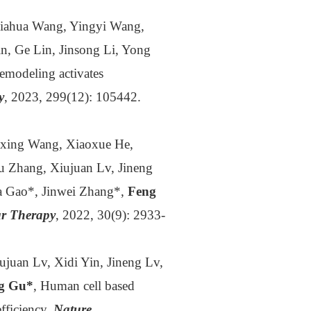
Jiahua Wang, Yingyi Wang,
n, Ge Lin, Jinsong Li, Yong
remodeling activates
y
, 2023, 299(12): 105442.
gxing Wang, Xiaoxue He,
u Zhang, Xiujuan Lv, Jineng
a Gao*, Jinwei Zhang*,
Feng
r Therapy
, 2022, 30(9): 2933-
ujuan Lv, Xidi Yin, Jineng Lv,
g Gu*
, Human cell based
fficiency,
Nature