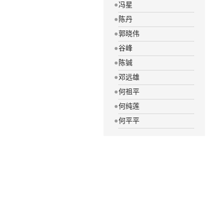
●
冯星
●
陈丹
●
郭晓伟
●
谷峰
●
陈铖
●
邓远雄
●
何祖平
●
何纯莲
●
何平平