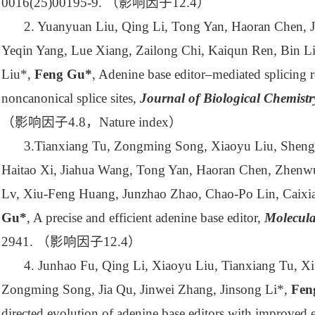
0016(25)00195-9.
（影响因子
12.4
）
2. Yuanyuan Liu, Qing Li, Tong Yan, Haoran Chen, 
Yeqin Yang, Lue Xiang, Zailong Chi, Kaiqun Ren, Bin Li
Liu*,
Feng Gu*
, Adenine base editor–mediated splicing 
noncanonical splice sites,
Journal of Biological Chemistr
（影响因子
4.8
，
Nature index
）
3.Tianxiang Tu, Zongming Song, Xiaoyu Liu, Shen
Haitao Xi, Jiahua Wang, Tong Yan, Haoran Chen, Zhenw
Lv, Xiu-Feng Huang, Junzhao Zhao, Chao-Po Lin, Caixi
Gu*
, A precise and efficient adenine base editor,
Molecula
2941.
（影响因子
12.4
）
4. Junhao Fu, Qing Li, Xiaoyu Liu, Tianxiang Tu, Xi
Zongming Song, Jia Qu, Jinwei Zhang, Jinsong Li*,
Fen
directed evolution of adenine base editors with improved e