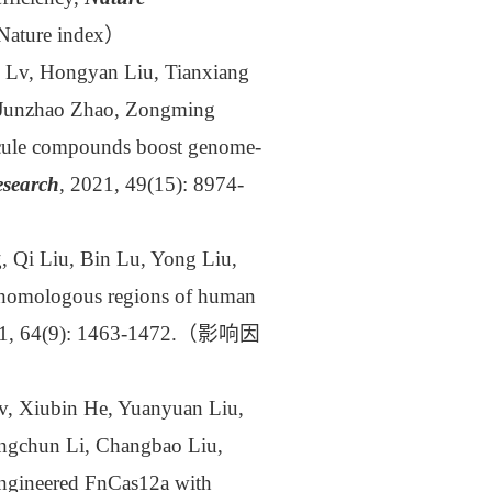
Nature index
）
 Lv, Hongyan Liu, Tianxiang
 Junzhao Zhao, Zongming
cule compounds boost genome-
esearch
, 2021, 49(15): 8974-
 Qi Liu, Bin Lu, Yong Liu,
ohomologous regions of human
1, 64(9): 1463-1472.
（影响因
v, Xiubin He, Yuanyuan Liu,
ngchun Li, Changbao Liu,
ngineered FnCas12a with