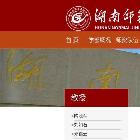
首 页
学部概况
师资队伍
教授
陶晓军
●
●
刘如石
●
邓锡云