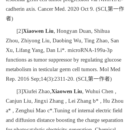
cadherin axis. Cancer Med. 2020 Oct 9. (SCI,第一作
者)
[2]
Xiaowen Liu
, Hongyan Duan, Shihua
Zhou, Zhiyong Liu, Daobing Wu, Ting Zhao, San
Xu, Lifang Yang, Dan Li*. microRNA-199a-3p
functions as tumor suppressor by regulating glucose
metabolism in testicular germ cell tumors. Mol Med
Rep. 2016 Sep;14(3):2311-20. (SCI,第一作者)
[3]Xiufei Zhao,
Xiaowen Liu
, Wuhui Chen ,
Canjun Liu, Jingxi Zhang , Lei Zhang b* , Hu Zhou
a* , Zenghui Mao c*.Tuning of internal electric field
and diffusion distance boosting the charge separation
for photocatalytic electricity generation. Chemical