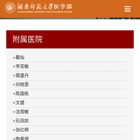
附属医院
戴灿
●
●
李亚敏
●
聂盛丹
●
刘晓雯
●
陈国栋
●
文捷
●
沈周敏
●
​石凤姣
●
张红辉
●
陶美伊