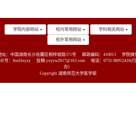
学院内部网站
校内常用网站
学科相关网站
校外常用网站
地址：中国湖南长沙岳麓区桐梓坡路371号
邮政编码：410013
学院微
众号：hnsfdxyxy
投稿:yxyyw2017@163.com
电话：0731-88912416(
办）
Copyright 湖南师范大学医学部