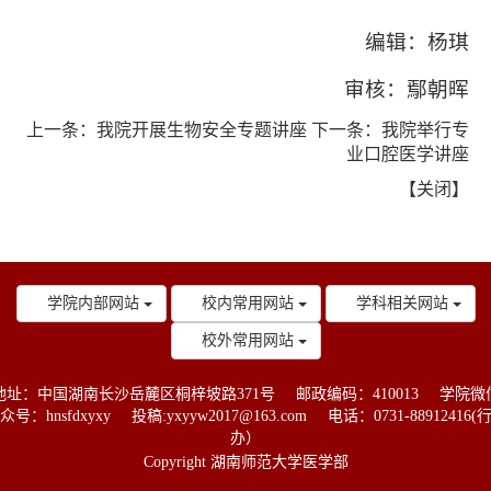
编辑：杨琪
审核：鄢朝晖
上一条：
我院开展生物安全专题讲座
下一条：
我院举行专
业口腔医学讲座
【
关闭
】
学院内部网站
校内常用网站
学科相关网站
校外常用网站
地址：中国湖南长沙岳麓区桐梓坡路371号
邮政编码：410013
学院微
众号：hnsfdxyxy
投稿:yxyyw2017@163.com
电话：0731-88912416(
办）
Copyright 湖南师范大学医学部